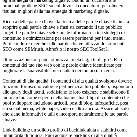
ogni strategia di marketing digitale. Diamo un’occhiata alle
principali pratiche SEO su cui dovresti concentrarti per ottenere
risultati migliori dalla tua strategia di marketing digitale.
Ricerca delle parole chiave: la ricerca delle parole chiave ti aiuta a
scoprire quali parole chiave e frasi sta cercando il tuo pubblico
target. Le parole chiave selezionate informano la tua strategia di
contenuto e ottimizzazione per essere pertinenti per i tuoi utenti.
Puoi condurre ricerche sulle parole chiave utilizzando strumenti
SEO come SEMrush, Ahrefs o il nostro SEOToolSet®.
Ottimizzazione on-page: ottimizza i meta tag, i titoli, gli URL e i
contenuti del tuo sito web con le parole chiave identificate per
migliorare la sua visibilità nei risultati dei motori di ricerca.
Contenuti di alta qualità: i contenuti di alta qualità svolgono diverse
funzioni: forniscono valore e pertinenza al tuo pubblico, rispondono
alle query degli utenti, soddisfano le loro esigenze e stabiliscono il
tuo marchio come esperto nella tua nicchia. I tipi di contenuto che
puoi sviluppare includono articoli, post di blog, infografiche, post
sui social media, white paper, video e altro ancora. Assicurati solo
che siano informativi e utili e incorpora naturalmente le tue parole
chiave.
Link building: un solido profilo di backlink aiuta a stabilirti come
un’autorità di fiducia. Puoi acquisire backlink di alta qualità