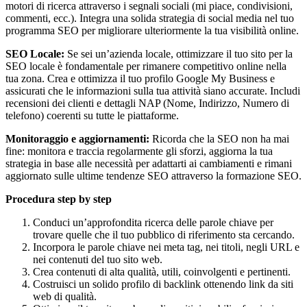
motori di ricerca attraverso i segnali sociali (mi piace, condivisioni,
commenti, ecc.). Integra una solida strategia di social media nel tuo
programma SEO per migliorare ulteriormente la tua visibilità online.
SEO Locale:
Se sei un’azienda locale, ottimizzare il tuo sito per la
SEO locale è fondamentale per rimanere competitivo online nella
tua zona. Crea e ottimizza il tuo profilo Google My Business e
assicurati che le informazioni sulla tua attività siano accurate. Includi
recensioni dei clienti e dettagli NAP (Nome, Indirizzo, Numero di
telefono) coerenti su tutte le piattaforme.
Monitoraggio e aggiornamenti:
Ricorda che la SEO non ha mai
fine: monitora e traccia regolarmente gli sforzi, aggiorna la tua
strategia in base alle necessità per adattarti ai cambiamenti e rimani
aggiornato sulle ultime tendenze SEO attraverso la formazione SEO.
Procedura step by step
Conduci un’approfondita ricerca delle parole chiave per
trovare quelle che il tuo pubblico di riferimento sta cercando.
Incorpora le parole chiave nei meta tag, nei titoli, negli URL e
nei contenuti del tuo sito web.
Crea contenuti di alta qualità, utili, coinvolgenti e pertinenti.
Costruisci un solido profilo di backlink ottenendo link da siti
web di qualità.