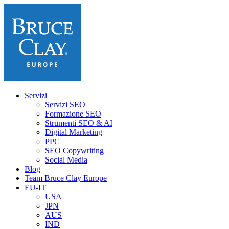
Servizi
Servizi SEO
Formazione SEO
Strumenti SEO & AI
Digital Marketing
PPC
SEO Copywriting
Social Media
Blog
Team Bruce Clay Europe
EU-IT
USA
JPN
AUS
IND