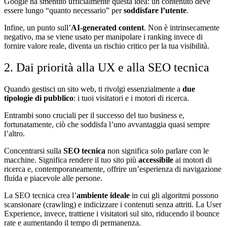
Google ha smentito ufficialmente questa idea: un contenuto deve
essere lungo “quanto necessario” per
soddisfare l’utente
.
Infine, un punto sull’
AI-generated content
. Non è intrinsecamente
negativo, ma se viene usato per manipolare i ranking invece di
fornire valore reale, diventa un rischio critico per la tua visibilità.
2. Dai priorità alla UX e alla SEO tecnica
Quando gestisci un sito web, ti rivolgi essenzialmente a
due
tipologie di pubblico
: i tuoi visitatori e i motori di ricerca.
Entrambi sono cruciali per il successo del tuo business e,
fortunatamente, ciò che soddisfa l’uno avvantaggia quasi sempre
l’altro.
Concentrarsi sulla
SEO tecnica
non significa solo parlare con le
macchine. Significa rendere il tuo sito più
accessibile
ai motori di
ricerca e, contemporaneamente, offrire un’esperienza di navigazione
fluida e piacevole alle persone.
La SEO tecnica crea l’
ambiente ideale
in cui gli algoritmi possono
scansionare (crawling) e indicizzare i contenuti senza attriti. La User
Experience, invece, trattiene i visitatori sul sito, riducendo il bounce
rate e aumentando il tempo di permanenza.