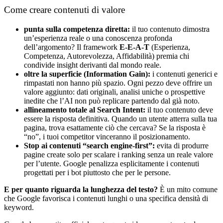
Come creare contenuti di valore
punta sulla competenza diretta:
il tuo contenuto dimostra
un’esperienza reale o una conoscenza profonda
dell’argomento? Il framework
E-E-A-T
(Esperienza,
Competenza, Autorevolezza, Affidabilità) premia chi
condivide insight derivanti dal mondo reale.
oltre la superficie (Information Gain):
i contenuti generici e
rimpastati non hanno più spazio. Ogni pezzo deve offrire un
valore aggiunto: dati originali, analisi uniche o prospettive
inedite che l’AI non può replicare partendo dal già noto.
allineamento totale al Search Intent:
il tuo contenuto deve
essere la risposta definitiva. Quando un utente atterra sulla tua
pagina, trova esattamente ciò che cercava? Se la risposta è
“no”, i tuoi competitor vinceranno il posizionamento.
Stop ai contenuti “search engine-first”:
evita di produrre
pagine create solo per scalare i ranking senza un reale valore
per l’utente. Google penalizza esplicitamente i contenuti
progettati per i bot piuttosto che per le persone.
E per quanto riguarda la lunghezza del testo?
È un mito comune
che Google favorisca i contenuti lunghi o una specifica densità di
keyword.