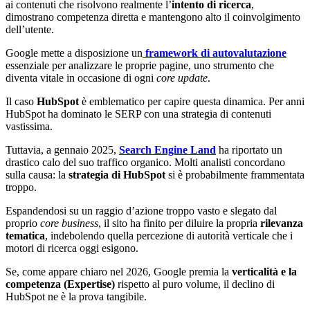
ai contenuti che risolvono realmente l’
intento di ricerca
,
dimostrano competenza diretta e mantengono alto il coinvolgimento
dell’utente.
Google mette a disposizione un
framework di autovalutazione
essenziale per analizzare le proprie pagine, uno strumento che
diventa vitale in occasione di ogni
core update
.
Il caso
HubSpot
è emblematico per capire questa dinamica. Per anni
HubSpot ha dominato le SERP con una strategia di contenuti
vastissima.
Tuttavia, a gennaio 2025,
Search Engine Land
ha riportato un
drastico calo del suo traffico organico. Molti analisti concordano
sulla causa: la
strategia di HubSpot
si è probabilmente frammentata
troppo.
Espandendosi su un raggio d’azione troppo vasto e slegato dal
proprio
core business
, il sito ha finito per diluire la propria
rilevanza
tematica
, indebolendo quella percezione di autorità verticale che i
motori di ricerca oggi esigono.
Se, come appare chiaro nel 2026, Google premia la
verticalità e la
competenza (Expertise)
rispetto al puro volume, il declino di
HubSpot ne è la prova tangibile.