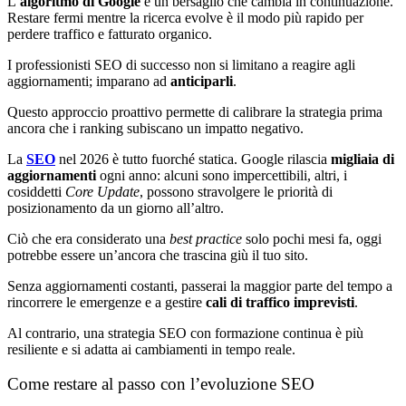
L’
algoritmo di Google
è un bersaglio che cambia in continuazione.
Restare fermi mentre la ricerca evolve è il modo più rapido per
perdere traffico e fatturato organico.
I professionisti SEO di successo non si limitano a reagire agli
aggiornamenti; imparano ad
anticiparli
.
Questo approccio proattivo permette di calibrare la strategia prima
ancora che i ranking subiscano un impatto negativo.
La
SEO
nel 2026 è tutto fuorché statica. Google rilascia
migliaia di
aggiornamenti
ogni anno: alcuni sono impercettibili, altri, i
cosiddetti
Core Update
, possono stravolgere le priorità di
posizionamento da un giorno all’altro.
Ciò che era considerato una
best practice
solo pochi mesi fa, oggi
potrebbe essere un’ancora che trascina giù il tuo sito.
Senza aggiornamenti costanti, passerai la maggior parte del tempo a
rincorrere le emergenze e a gestire
cali di traffico imprevisti
.
Al contrario, una strategia SEO con formazione continua è più
resiliente e si adatta ai cambiamenti in tempo reale.
Come restare al passo con l’evoluzione SEO