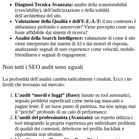
Diagnosi Tecnica Avanzata:
analisi della scansionabilità
(crawlability), dell’indicizzazione e della solidità
dell’architettura del sito.
Valutazione della Qualità e dell’E-E-A-T:
il tuo contenuto è
abbastanza profondo e autorevole? Viene percepito come una
fonte affidabile dai sistemi di ricerca?
Analisi della Search Intelligence:
valutazione di come il sito
viene interpretato dai sistemi di AI e dai motori di risposta,
analizzando segnali di user experience come velocità, mobile-
friendliness e segnali di engagement.
Non tutti i SEO audit sono uguali
La profondità dell’analisi cambia radicalmente i risultati. Ecco i tre
livelli che troviamo sul mercato:
L’audit “mordi e fuggi” (Base):
basato su tool automatici,
segnala problemi superficiali come meta-tag mancanti o
pagine lente. È un buon punto di partenza, ma non spiega mai
il “perché” profondo di un calo di performance.
L’audit del professionista (Avanzato):
un esperto utilizza i
tool integrando la propria esperienza per individuare problemi
di qualità dei contenuti, debolezze nel profilo backlink e
opportunità non sfruttate.