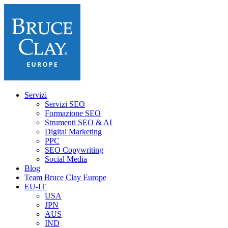
Servizi
Servizi SEO
Formazione SEO
Strumenti SEO & AI
Digital Marketing
PPC
SEO Copywriting
Social Media
Blog
Team Bruce Clay Europe
EU-IT
USA
JPN
AUS
IND