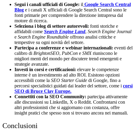
Segui i canali ufficiali di Google:
il
Google Search Central
Blog
e i canali X ufficiali di Google Search Central sono le
fonti primarie per comprendere la direzione intrapresa dal
motore di ricerca.
Seleziona i blog di settore autorevoli:
fonti storiche e
affidabili come
Search Engine Land
,
Search Engine Journal
e
Search Engine Roundtable
offrono analisi critiche e
tempestive su ogni novità del settore.
Partecipa a conferenze e webinar internazionali:
eventi del
calibro di
BrightonSEO
,
PubCon
e
SMX
riuniscono le
migliori menti del mondo per discutere trend emergenti e
strategie avanzate.
Investi in corsi e certificazioni:
elevare le competenze
interne è un investimento ad alto ROI. Esistono opzioni
accessibili come la
SEO Starter Guide
di Google, fino a
percorsi specialistici guidati dai leader del settore, come i
corsi
SEO di Bruce Clay Europe.
Connettiti con la SEO Community:
partecipa attivamente
alle discussioni su LinkedIn, X o Reddit. Confrontarsi con
altri professionisti che si aggiornano con costanza, offre
insight pratici che spesso non si trovano ancora nei manuali.
Conclusioni