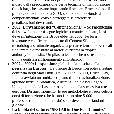
mosso dalla preoccupazione per le tecniche di manipolazione
(black hat) che stavano inquinando il settore, Bruce redasse il
primo Codice Etico della SEO, stabilendo uno standard
comportamentale volto a proteggere le aziende da
penalizzazioni devastanti.
2002: L’invenzione del “Content Siloing”
– Se l’architettura
dei siti web moderni segue logiche semantiche chiare, lo si
deve all’intuizione che Bruce ebbe nel 2002. Fu lui a
inventare e codificare il concetto di Content Siloing, una
metodologia strutturale organizzata per aree tematiche verticali
finalizzata a dimostrare ai motori di ricerca la “topical
authority” di un sito. Un pilastro tecnico che resiste ancora
oggi a qualsiasi aggiornamento algoritmico.
2007 – 2009: L’espansione globale e la nascita della
presenza in Europa
– La visione di Bruce non poteva restare
confinata negli Stati Uniti. Tra il 2007 e il 2009, Bruce Clay,
Inc. ha avviato un ambizioso piano di internazionalizzazione,
aprendo uffici in Sudafrica, Australia, India e nel Regno
Unito, ponendo le basi per lo sviluppo della successiva rete
europea. Da quel momento, le sue metodologie e i suoi celebri
corsi di formazione (che hanno istruito oltre 5.000
professionisti in tutto il mondo) sono diventati lo standard
globale.
La bibbia del settore: “SEO All-in-One For Dummies”
–