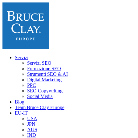
Servizi
Servizi SEO
Formazione SEO
Strumenti SEO & AI
Digital Marketing
PPC
SEO Copywriting
Social Media
Blog
Team Bruce Clay Europe
EU-IT
USA
JPN
AUS
IND