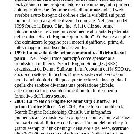
background come programmatore di mainframe, intuì prima di
chiunque altro che l’enorme mole di informazioni sul web
avrebbe avuto bisogno di ordine e che la visibilità sui primi
motori di ricerca sarebbe diventata cruciale. Nel gennaio del
1996 fondò la Bruce Clay, Inc. A lui e alle sue prime
intuizioni storiche viene universalmente attribuita la paternità
del termine “Search Engine Optimization”. Fu Bruce a capire
che ottimizzare le pagine per i motori significava, prima di
tutto, mappare una disciplina scientifica.
1999: La nascita delle prime community e il debutto sul
palco
– Nel 1999, Bruce partecipò come speaker alla
primissima conferenza Search Engine Strategies (SES),
organizzata da Danny Sullivan. In un’epoca in cui la SEO era
ancora un settore di nicchia, Bruce si sedeva al tavolo con i
pochissimi pionieri dell’epoca per tracciare le linee guida di
quella che sarebbe diventata una professione globale,
affermandosi fin da subito come il punto di riferimento
formativo dell’intero settore.
2001: La “Search Engine Relationship Chart®” e il
primo Codice Etico
– Nel 2001, Bruce ideò e pubblicò la
Search Engine Relationship Chart®, un’infografica
pionieristica che mostrava le complesse connessioni e alleanze
tra i vari motori di ricerca dell’epoca. Fu uno dei primi e più
grandi esempi di “link baiting” della storia del web, scaricato
oltre 300.000 volte solo nel primo mese. Nello stesso anno,