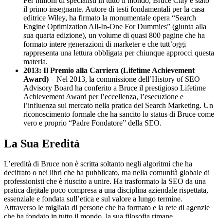
Per milioni di specialisti in tutto il mondo, Bruce Clay è stato
il primo insegnante. Autore di testi fondamentali per la casa
editrice Wiley, ha firmato la monumentale opera “Search
Engine Optimization All-In-One For Dummies” (giunta alla
sua quarta edizione), un volume di quasi 800 pagine che ha
formato intere generazioni di marketer e che tutt’oggi
rappresenta una lettura obbligata per chiunque approcci questa
materia.
2013: Il Premio alla Carriera (Lifetime Achievement
Award)
– Nel 2013, la commissione dell’History of SEO
Advisory Board ha conferito a Bruce il prestigioso Lifetime
Achievement Award per l’eccellenza, l’esecuzione e
l’influenza sul mercato nella pratica del Search Marketing. Un
riconoscimento formale che ha sancito lo status di Bruce come
vero e proprio “Padre Fondatore” della SEO.
La Sua Eredità
L’eredità di Bruce non è scritta soltanto negli algoritmi che ha
decifrato o nei libri che ha pubblicato, ma nella comunità globale di
professionisti che è riuscito a unire. Ha trasformato la SEO da una
pratica digitale poco compresa a una disciplina aziendale rispettata,
essenziale e fondata sull’etica e sul valore a lungo termine.
Attraverso le migliaia di persone che ha formato e la rete di agenzie
che ha fondato in tutto il mondo, la sua filosofia rimane