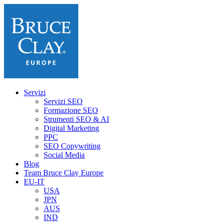
Servizi
Servizi SEO
Formazione SEO
Strumenti SEO & AI
Digital Marketing
PPC
SEO Copywriting
Social Media
Blog
Team Bruce Clay Europe
EU-IT
USA
JPN
AUS
IND