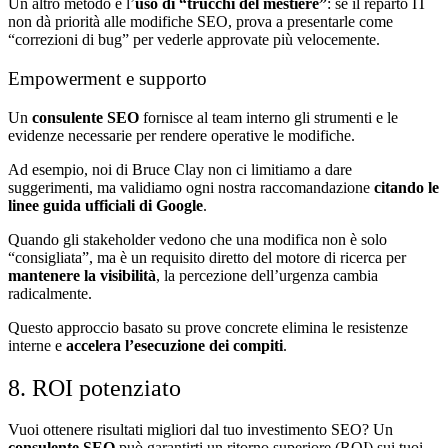
Un altro metodo è l’
uso di “trucchi del mestiere”
: se il reparto IT
non dà priorità alle modifiche SEO, prova a presentarle come
“correzioni di bug” per vederle approvate più velocemente.
Empowerment e supporto
Un
consulente SEO
fornisce al team interno gli strumenti e le
evidenze necessarie per rendere operative le modifiche.
Ad esempio, noi di Bruce Clay non ci limitiamo a dare
suggerimenti, ma validiamo ogni nostra raccomandazione
citando le
linee guida ufficiali di Google
.
Quando gli stakeholder vedono che una modifica non è solo
“consigliata”, ma è un requisito diretto del motore di ricerca per
mantenere la visibilità
, la percezione dell’urgenza cambia
radicalmente.
Questo approccio basato su prove concrete elimina le resistenze
interne e
accelera l’esecuzione dei compiti
.
8. ROI potenziato
Vuoi ottenere risultati migliori dal tuo investimento SEO? Un
consulente SEO
può garantirti un ritorno superiore (ROI) sui tuoi