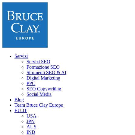
Servizi
Servizi SEO
Formazione SEO
Strumenti SEO & AI
Digital Marketing
PPC
SEO Copywriting
Social Media
Blog
Team Bruce Clay Europe
EU-IT
USA
JPN
AUS
IND