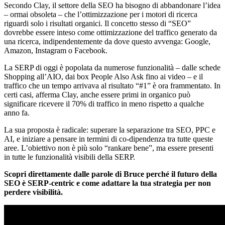
Secondo Clay, il settore della SEO ha bisogno di abbandonare l’idea
– ormai obsoleta – che l’ottimizzazione per i motori di ricerca
riguardi solo i risultati organici. Il concetto stesso di “SEO”
dovrebbe essere inteso come ottimizzazione del traffico generato da
una ricerca, indipendentemente da dove questo avvenga: Google,
Amazon, Instagram o Facebook.
La SERP di oggi è popolata da numerose funzionalità – dalle schede
Shopping all’AIO, dai box People Also Ask fino ai video – e il
traffico che un tempo arrivava al risultato “#1” è ora frammentato. In
certi casi, afferma Clay, anche essere primi in organico può
significare ricevere il 70% di traffico in meno rispetto a qualche
anno fa.
La sua proposta è radicale: superare la separazione tra SEO, PPC e
AI, e iniziare a pensare in termini di co-dipendenza tra tutte queste
aree. L’obiettivo non è più solo “rankare bene”, ma essere presenti
in tutte le funzionalità visibili della SERP.
Scopri direttamente dalle parole di Bruce perché il futuro della
SEO è SERP-centric e come adattare la tua strategia per non
perdere visibilità.