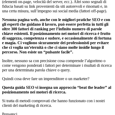
(elementi on-page, velocità del server, ecc.). Altri sono segnali di
fiducia basati su link provenienti da siti autorevoli e rinomati e, in
una certa misura, sull’impegno sui social media (fattori off-page).
Nessuna pagina web, anche con le migliori pratiche SEO e con
gli esperti che guidano il lavoro, può essere perfetta in tutti gli
oltre 300 fattori di ranking per l’infinito numero di parole
chiave esistenti. Il posizionamento nei motori di ricerca è frutto
di saggezza, competenza e sudore, e occasionalmente di fortuna
e magia. Ci vogliono sicuramente dei professionisti per evitare
che ci voglia un’eternità o che ci siano molte insidie lungo il
percorso. Non esiste un “pulsante facile”.
Inoltre, nessuno sa con precisione cosa comprende l’algoritmo o
come vengono ponderati i fattori per determinare i risultati di ricerca
per una determinata parola chiave o query.
Quindi cosa deve fare un imprenditore o un marketer?
Questa guida SEO vi insegna un approccio “beat the leader” al
posizionamento nei motori di ricerca.
Si tratta di metodi comprovati che hanno funzionato con i nostri
clienti del marketing di ricerca.
Pensateci…