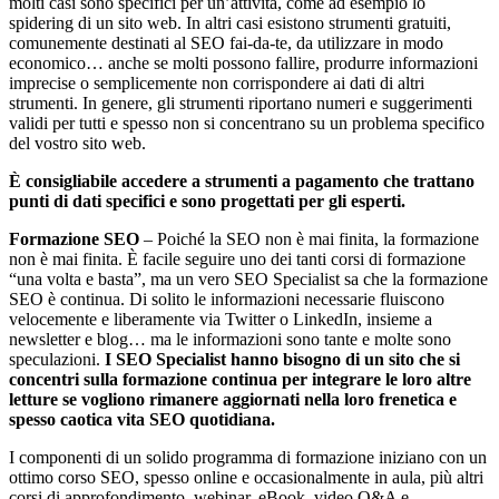
molti casi sono specifici per un’attività, come ad esempio lo
spidering di un sito web. In altri casi esistono strumenti gratuiti,
comunemente destinati al SEO fai-da-te, da utilizzare in modo
economico… anche se molti possono fallire, produrre informazioni
imprecise o semplicemente non corrispondere ai dati di altri
strumenti. In genere, gli strumenti riportano numeri e suggerimenti
validi per tutti e spesso non si concentrano su un problema specifico
del vostro sito web.
È consigliabile accedere a strumenti a pagamento che trattano
punti di dati specifici e sono progettati per gli esperti.
Formazione SEO
– Poiché la SEO non è mai finita, la formazione
non è mai finita. È facile seguire uno dei tanti corsi di formazione
“una volta e basta”, ma un vero SEO Specialist sa che la formazione
SEO è continua. Di solito le informazioni necessarie fluiscono
velocemente e liberamente via Twitter o LinkedIn, insieme a
newsletter e blog… ma le informazioni sono tante e molte sono
speculazioni.
I SEO Specialist hanno bisogno di un sito che si
concentri sulla formazione continua per integrare le loro altre
letture se vogliono rimanere aggiornati nella loro frenetica e
spesso caotica vita SEO quotidiana.
I componenti di un solido programma di formazione iniziano con un
ottimo corso SEO, spesso online e occasionalmente in aula, più altri
corsi di approfondimento, webinar, eBook, video Q&A e