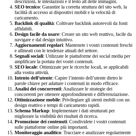
descrizioni, le intestazioni e il testo alt delle immagini.
SEO tecnico
: Garantire la corretta struttura del sito web, la
facilità di accesso ai dispositivi mobili e la velocità di
caricamento.
Backlink di qualità
: Coltivare backlink autorevoli da fonti
affidabili.
Design facile da usare
: Creare un sito web reattivo, facile da
navigare e dal design intuitivo.
Aggiornamenti regolari
: Mantenete i vostri contenuti freschi
e allineati con le tendenze attuali del settore.
Segnali sociali
: Utilizzate le piattaforme dei social media per
amplificare la portata dei vostri contenuti.
SEO locale
: Ottimizzate per le ricerche locali, se applicabili
alla vostra attività.
Intento dell’utente
: Capire l’intento dell’utente dietro le
parole chiave per adattare i contenuti in modo efficace.
Analisi dei concorrenti
: Analizzare le strategie dei
concorrenti per ottenere approfondimenti e differenziazione.
Ottimizzazione mobile
: Privilegiare gli utenti mobili con un
design reattivo e tempi di caricamento rapidi.
Schema Markup
: Implementare i dati strutturati per
migliorare la visibilità dei risultati di ricerca.
Promozione dei contenuti
: Condividete i vostri contenuti
sulle piattaforme online più importanti.
Monitoraggio analitico
: Tracciare e analizzare regolarmente