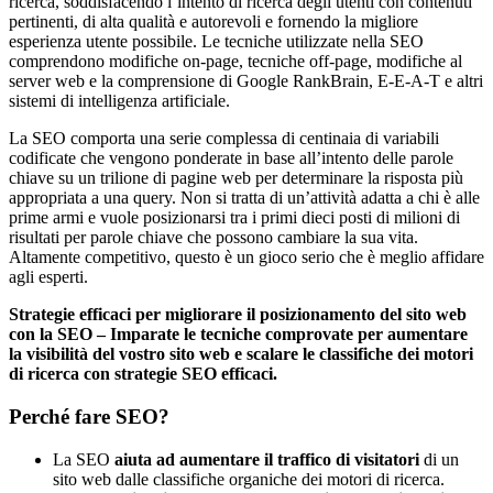
ricerca, soddisfacendo l’intento di ricerca degli utenti con contenuti
pertinenti, di alta qualità e autorevoli e fornendo la migliore
esperienza utente possibile. Le tecniche utilizzate nella SEO
comprendono modifiche on-page, tecniche off-page, modifiche al
server web e la comprensione di Google RankBrain, E-E-A-T e altri
sistemi di intelligenza artificiale.
La SEO comporta una serie complessa di centinaia di variabili
codificate che vengono ponderate in base all’intento delle parole
chiave su un trilione di pagine web per determinare la risposta più
appropriata a una query. Non si tratta di un’attività adatta a chi è alle
prime armi e vuole posizionarsi tra i primi dieci posti di milioni di
risultati per parole chiave che possono cambiare la sua vita.
Altamente competitivo, questo è un gioco serio che è meglio affidare
agli esperti.
Strategie efficaci per migliorare il posizionamento del sito web
con la SEO – Imparate le tecniche comprovate per aumentare
la visibilità del vostro sito web e scalare le classifiche dei motori
di ricerca con strategie SEO efficaci.
Perché fare SEO?
La SEO
aiuta ad aumentare il traffico di visitatori
di un
sito web dalle classifiche organiche dei motori di ricerca.