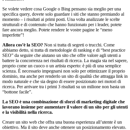
Se volete vedere cosa Google o Bing pensano sia meglio per una
specifica query, dovete solo guardare i siti che stanno premiando al
momento – i risultati ai primi posti. Una volta analizzate le scelte
strutturali e di contenuto che hanno funzionato per i leader, potete
fare ancora meglio. Potete rendere le vostre pagine le “meno
imperfette”!
Allora cos’è la SEO?
Non si tratta di segreti o trucchi. Come
abbiamo detto, si tratta di metodologie di ranking e di “best practice
SEO” da seguire che aiutano un sito che offre valore agli utenti a
battere la concorrenza nei risultati di ricerca. La magia sta nel sapere,
proprio come un cuoco o un artista esperto: è più di una semplice
scienza. È necessario impegnarsi non solo per ottimizzare il proprio
dominio, ma anche per renderlo un sito di qualità che attragga link in
modo naturale e che sia degno di essere posizionato nei motori di
ricerca. Per arrivare tra i primi 3 risultati su un milione non basta un
“bottone facile”.
La SEO è una combinazione di sforzi di marketing digitale che
lavorano insieme per aumentare il valore di un sito per gli utenti
e la visibilità nella ricerca.
Creare un sito web che offra una buona esperienza all’utente è un
obiettivo. Ma il sito deve anche ottenere un posizionamento elevato.