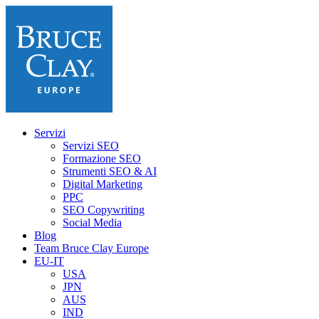
Servizi
Servizi SEO
Formazione SEO
Strumenti SEO & AI
Digital Marketing
PPC
SEO Copywriting
Social Media
Blog
Team Bruce Clay Europe
EU-IT
USA
JPN
AUS
IND