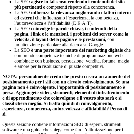
La SEO
agisce in tal senso rendendo i contenuti del sito
più pertinenti
e competenti rispetto alla concorrenza.
La SEO
influenza la rilevanza migliorando i fattori interni
ed esterni
che influenzano l’esperienza, la competenza,
l’autorevolezza e l’affidabilità (E-E-A-T).
La SEO
coinvolge le parole chiave, i contenuti della
pagina, i link e le menzioni, i problemi del server come la
velocità, il layout della pagina e le prestazioni
, con
un’attenzione particolare alla ricerca su Google.
La SEO
è una parte importante del marketing digitale
che
comprende competenze tecniche di programmazione web
combinate con business, persuasione, vendita, fortuna, magia
e amore per la risoluzione di puzzle competitivi.
NOTA: personalmente credo che presto ci sarà un aumento del
posizionamento per i siti con un elevato coinvolgimento. Se una
pagina non è coinvolgente, l’opportunità di posizionamento è
persa. Aggiungete video, strumenti, elementi di intrattenimento
e di apprendimento che coinvolgano e il vostro sito sarà e si
classificherà meglio. Si tratta quindi di coinvolgimento,
esperienza, competenza, autorevolezza e affidabilità? Penso di
sì.
Questa sezione contiene informazioni SEO di esperti, strumenti
software e una guida che spiega come fare l’ottimizzazione per i