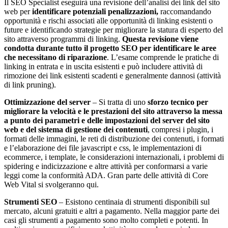
Il SEO Specialist eseguirà una revisione dell’analisi dei link del sito
web per
identificare potenziali penalizzazioni,
raccomandando
opportunità e rischi associati alle opportunità di linking esistenti o
future e identificando strategie per migliorare la statura di esperto del
sito attraverso programmi di linking.
Questa revisione viene
condotta durante tutto il progetto SEO per identificare le aree
che necessitano di riparazione
. L’esame comprende le pratiche di
linking in entrata e in uscita esistenti e può includere attività di
rimozione dei link esistenti scadenti e generalmente dannosi (attività
di link pruning).
Ottimizzazione del server
– Si tratta di uno
sforzo tecnico per
migliorare la velocità e le prestazioni del sito attraverso la messa
a punto dei parametri e delle impostazioni del server del sito
web e del sistema di gestione dei contenuti
, compresi i plugin, i
formati delle immagini, le reti di distribuzione dei contenuti, i formati
e l’elaborazione dei file javascript e css, le implementazioni di
ecommerce, i template, le considerazioni internazionali, i problemi di
spidering e indicizzazione e altre attività per conformarsi a varie
leggi come la conformità ADA. Gran parte delle attività di Core
Web Vital si svolgeranno qui.
Strumenti SEO
– Esistono centinaia di strumenti disponibili sul
mercato, alcuni gratuiti e altri a pagamento. Nella maggior parte dei
casi gli strumenti a pagamento sono molto completi e potenti. In