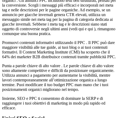
organici . Gli annunci PPC includono testi ben strutturati, pensati per
la conversione. Scegli i messaggi più efficaci e incorporali nei meta
tag e nelle descrizioni per le pagine organiche. Ad esempio, se un
annuncio per giacche invernali genera CTR elevati, utilizza un
messaggio simile nei meta tag per la pagina di categoria dedicata ai
giacche invernali. Sebbene i meta tag e le descrizioni siano stati
oggetto di controversie negli ultimi anni (vedi qui e qui ), rimangono
comunque una buona pratica.
Promuovi contenuti informativi utilizzando il PPC . Il PPC può dare
maggiore visibilità alle tue guide, ai tuoi blog o ai tuoi contenuti
formativi. Il Content Marketing Institute (CMI) ha scoperto che il
64% dei marketer B2B distribuisce contenuti tramite pubblicità PPC.
Punta a parole chiave di alto valore . Le parole chiave di alto valore
sono altamente competitive e difficili da posizionare organicamente.
Utilizza annunci a pagamento per aumentarne la visibilità, mentre
lavori contemporaneamente all’ottimizzazione organica a lungo
termine. Puoi modificare il tuo budget PPC man mano che i tuoi
posizionamenti organici migliorano nel tempo.
Insieme, SEO e PPC ti consentono di dominare la SERP e di
raggiungere i tuoi obiettivi di marketing in modo più rapido ed
efficace.