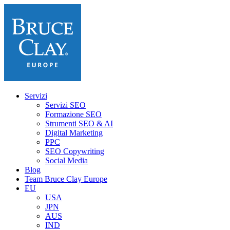
Servizi
Servizi SEO
Formazione SEO
Strumenti SEO & AI
Digital Marketing
PPC
SEO Copywriting
Social Media
Blog
Team Bruce Clay Europe
EU
USA
JPN
AUS
IND