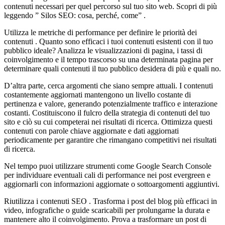
contenuti necessari per quel percorso sul tuo sito web. Scopri di più
leggendo ” Silos SEO: cosa, perché, come” .
Utilizza le metriche di performance per definire le priorità dei
contenuti . Quanto sono efficaci i tuoi contenuti esistenti con il tuo
pubblico ideale? Analizza le visualizzazioni di pagina, i tassi di
coinvolgimento e il tempo trascorso su una determinata pagina per
determinare quali contenuti il ​​tuo pubblico desidera di più e quali no.
D’altra parte, cerca argomenti che siano sempre attuali. I contenuti
costantemente aggiornati mantengono un livello costante di
pertinenza e valore, generando potenzialmente traffico e interazione
costanti. Costituiscono il fulcro della strategia di contenuti del tuo
sito e ciò su cui competerai nei risultati di ricerca. Ottimizza questi
contenuti con parole chiave aggiornate e dati aggiornati
periodicamente per garantire che rimangano competitivi nei risultati
di ricerca.
Nel tempo puoi utilizzare strumenti come Google Search Console
per individuare eventuali cali di performance nei post evergreen e
aggiornarli con informazioni aggiornate o sottoargomenti aggiuntivi.
Riutilizza i contenuti SEO . Trasforma i post del blog più efficaci in
video, infografiche o guide scaricabili per prolungarne la durata e
mantenere alto il coinvolgimento. Prova a trasformare un post di