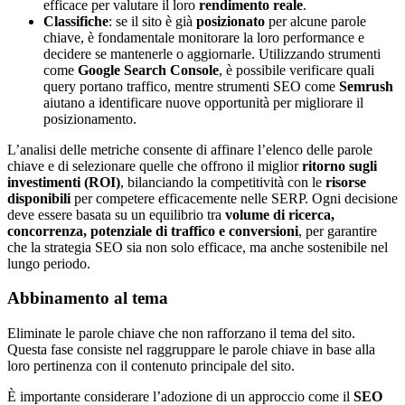
efficace per valutare il loro
rendimento reale
.
Classifiche
: se il sito è già
posizionato
per alcune parole
chiave, è fondamentale monitorare la loro performance e
decidere se mantenerle o aggiornarle. Utilizzando strumenti
come
Google Search Console
, è possibile verificare quali
query portano traffico, mentre strumenti SEO come
Semrush
aiutano a identificare nuove opportunità per migliorare il
posizionamento.
L’analisi delle metriche consente di affinare l’elenco delle parole
chiave e di selezionare quelle che offrono il miglior
ritorno sugli
investimenti (ROI)
, bilanciando la competitività con le
risorse
disponibili
per competere efficacemente nelle SERP. Ogni decisione
deve essere basata su un equilibrio tra
volume di ricerca,
concorrenza, potenziale di traffico e conversioni
, per garantire
che la strategia SEO sia non solo efficace, ma anche sostenibile nel
lungo periodo.
Abbinamento al tema
Eliminate le parole chiave che non rafforzano il tema del sito.
Questa fase consiste nel raggruppare le parole chiave in base alla
loro pertinenza con il contenuto principale del sito.
È importante considerare l’adozione di un approccio come il
SEO