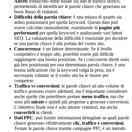
Ahrefs
forniscono stime basate sui dati di traffico storico,
permettendo di identificare le parole chiave che generano un
buon flusso di visitatori.
Difficoltà della parola chiave
: è una misura di quanto sia
arduo posizionarsi per quella keyword. Questo dato può
essere calcolato manualmente, esaminando le
pagine più
performanti
per quella keyword e analizzando vari fattori
SEO. La valutazione della difficoltà è essenziale per decidere
se una parola chiave è alla portata del vostro sito.
Concorrenza
: è un fattore determinante. Se il livello
competitivo è troppo alto, potrebbe essere più difficile
raggiungere una buona posizione. Se i concorrenti diretti sono
già ben posizionati per una determinata parola chiave, è una
buona indicazione che la keyword valga la pena, ma è
necessario valutare se il vostro sito ha le risorse per
competere.
Traffico vs conversioni
: le parole chiave ad alto volume di
traffico possono essere allettanti, ma è importante considerare
anche quelle che potrebbero portare
meno traffico
, ma che
sono più
mirate
e quindi più propense a generare conversioni.
L’obiettivo finale non è solo attrarre visitatori, ma anche
convertirli
in clienti.
Dati PPC
: può fornire informazioni dettagliate su quali parole
chiave generano effettivamente
clic, traffico e conversioni
.
Testare le parole chiave tramite campagne PPC è un metodo