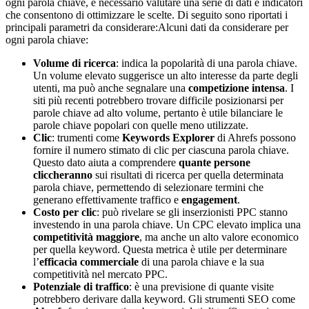
ogni parola chiave, è necessario valutare una serie di dati e indicatori
che consentono di ottimizzare le scelte. Di seguito sono riportati i
principali parametri da considerare:Alcuni dati da considerare per
ogni parola chiave:
Volume di ricerca
: indica la popolarità di una parola chiave.
Un volume elevato suggerisce un alto interesse da parte degli
utenti, ma può anche segnalare una
competizione intensa
. I
siti più recenti potrebbero trovare difficile posizionarsi per
parole chiave ad alto volume, pertanto è utile bilanciare le
parole chiave popolari con quelle meno utilizzate.
Clic
: trumenti come
Keywords Explorer
di Ahrefs possono
fornire il numero stimato di clic per ciascuna parola chiave.
Questo dato aiuta a comprendere
quante persone
cliccheranno
sui risultati di ricerca per quella determinata
parola chiave, permettendo di selezionare termini che
generano effettivamente traffico e
engagement
.
Costo per clic
: può rivelare se gli inserzionisti PPC stanno
investendo in una parola chiave. Un CPC elevato implica una
competitività maggiore
, ma anche un alto valore economico
per quella keyword. Questa metrica è utile per determinare
l’
efficacia commerciale
di una parola chiave e la sua
competitività nel mercato PPC.
Potenziale di traffico
: è una previsione di quante visite
potrebbero derivare dalla keyword. Gli strumenti SEO come