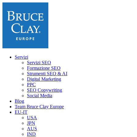
Servizi
Servizi SEO
Formazione SEO
Strumenti SEO & AI
Digital Marketing
PPC
SEO Copywriting
Social Media
Blog
Team Bruce Clay Europe
EU-IT
USA
JPN
AUS
IND