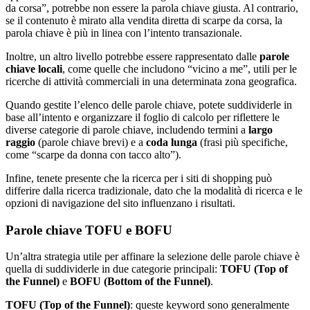
da corsa”, potrebbe non essere la parola chiave giusta. Al contrario,
se il contenuto è mirato alla vendita diretta di scarpe da corsa, la
parola chiave è più in linea con l’intento transazionale.
Inoltre, un altro livello potrebbe essere rappresentato dalle
parole
chiave locali
, come quelle che includono “vicino a me”, utili per le
ricerche di attività commerciali in una determinata zona geografica.
Quando gestite l’elenco delle parole chiave, potete suddividerle in
base all’intento e organizzare il foglio di calcolo per riflettere le
diverse categorie di parole chiave, includendo termini a
largo
raggio
(parole chiave brevi) e a
coda lunga
(frasi più specifiche,
come “scarpe da donna con tacco alto”).
Infine, tenete presente che la ricerca per i siti di shopping può
differire dalla ricerca tradizionale, dato che la modalità di ricerca e le
opzioni di navigazione del sito influenzano i risultati.
Parole chiave TOFU e BOFU
Un’altra strategia utile per affinare la selezione delle parole chiave è
quella di suddividerle in due categorie principali:
TOFU (Top of
the Funnel)
e
BOFU (Bottom of the Funnel)
.
TOFU (Top of the Funnel)
: queste keyword sono generalmente