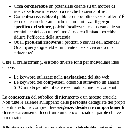
Cosa
cercherebbe
un potenziale cliente su un motore di
ricerca se fosse interessato a ciò che l’azienda offre?
Come
descriverebbe
il pubblico i prodotti o servizi offerti? È
essenziale considerare anche chi non utilizza il
gergo
specifico del settore
, poiché focalizzarsi esclusivamente su
termini tecnici con un volume di ricerca limitato potrebbe
ridurre l’efficacia della strategia.
Quali
problemi risolvono
i prodotti o servizi dell’azienda?
Quali
query
digiterebbe un utente che sta cercando una
soluzione?
Oltre al brainstorming, esistono diverse fonti per individuare idee
chiave:
Le keyword utilizzate nella
navigazione
del sito web.
Le keyword dei
competitor,
ottenibili attraverso un’analisi
SEO mirata per identificare eventuali lacune nei contenuti.
La
conoscenza
del pubblico di riferimento è un aspetto cruciale.
Non tutte le aziende sviluppano delle
personas
dettagliate dei propri
clienti ideali, ma comprendere
esigenze, desideri e comportamenti
di ricerca
consente di costruire un elenco iniziale di parole chiave
più mirato.
Allo stesso modo, è utile coinvolgere gli
stakeholder interni
, che