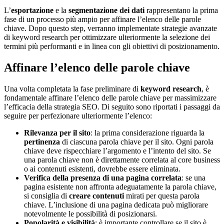
L’
esportazione
e la
segmentazione dei dati
rappresentano la prima
fase di un processo più ampio per affinare l’elenco delle parole
chiave. Dopo questo step, verranno implementate strategie avanzate
di keyword research per ottimizzare ulteriormente la selezione dei
termini più performanti e in linea con gli obiettivi di posizionamento.
Affinare l’elenco delle parole chiave
Una volta completata la fase preliminare di
keyword research
, è
fondamentale affinare l’elenco delle parole chiave per massimizzare
l’efficacia della strategia SEO. Di seguito sono riportati i passaggi da
seguire per perfezionare ulteriormente l’elenco:
Rilevanza per il sito
: la prima considerazione riguarda la
pertinenza
di ciascuna parola chiave per il sito. Ogni parola
chiave deve rispecchiare l’argomento e l’intento del sito. Se
una parola chiave non è direttamente correlata al core business
o ai contenuti esistenti, dovrebbe essere eliminata.
Verifica della presenza di una pagina correlata
: se una
pagina esistente non affronta adeguatamente la parola chiave,
si consiglia di
creare contenuti
mirati per questa parola
chiave. L’inclusione di una pagina dedicata può migliorare
notevolmente le possibilità di posizionarsi.
Popolarità e visibilità
: è importante controllare se il sito è