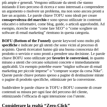
più ampie e generali. Vengono utilizzate da utenti che stanno
iniziando il loro percorso di ricerca e sono interessati a comprendere
un argomento o risolvere un problema, ma non sono ancora pronti a
fare un acquisto. Le parole chiave TOFU sono ideali per creare
consapevolezza del marchio
e sono spesso utilizzate in contenuti
educativi o informativi, come blog, guide, o articoli approfonditi. Ad
esempio, ricerche come “come fare SEO” o “come scegliere un
software di email marketing” rientrano in questa categoria.
BOFU (Bottom of the Funnel)
: queste keyword sono molto più
specifiche
e indicate per gli utenti che sono vicini al processo di
acquisto. Questi ricercatori hanno già una buona conoscenza del
prodotto o servizio e sono pronti a prendere una decisione. Le parole
chiave BOFU sono utilizzate per
favorire le conversioni
, in quanto
mirano a utenti che cercano soluzioni concrete e immediatamente
applicabili. Un esempio potrebbe essere “miglior software di email
marketing per piccole imprese” o “comprare scarpe da corsa Nike”.
Queste parole chiave portano spesso a pagine di destinazione mirate
o pagine di prodotto specifiche, ottimizzate per la conversione.
Suddividere le parole chiave in TOFU e BOFU consente di creare
contenuti su misura per ogni fase del percorso del cliente,
ottimizzando l’efficacia di ogni interazione con l’utente.
Considerare la realtà “Zero-Click”